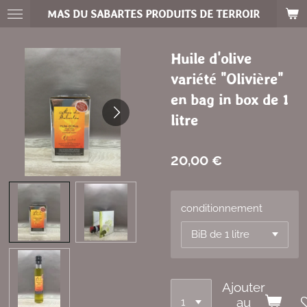
Passer
MAS DU SABARTES PRODUITS DE TERROIR
au
contenu
Huile d'olive
principal
variété "Olivière"
en bag in box de 1
litre
20,00 €
conditionnement
Ajouter
au