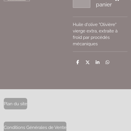
panier
Huile d'olive "Olivière"
vierge extra, extraite à
froid par procédés
mécaniques
P
P
P
P
a
a
a
a
r
r
r
r
t
t
t
t
a
a
a
a
g
g
g
g
e
e
e
e
r
r
r
r
Plan du site
Conditions Générales de Vente