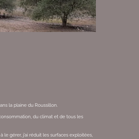
s la plaine du Roussillon.
consommation, du climat et de tous les
à le gérer, j’ai réduit les surfaces exploitées,