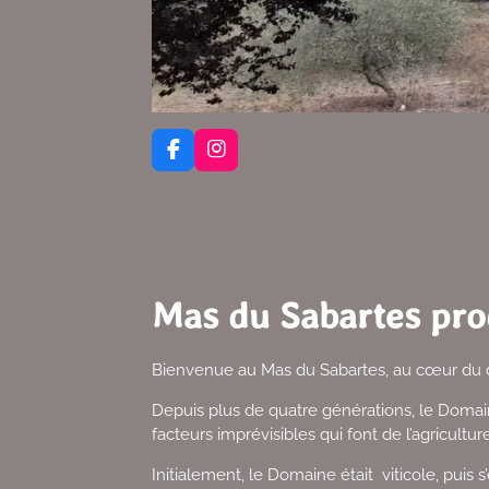
F
I
a
n
c
s
e
t
b
a
o
g
o
r
k
a
Mas du Sabartes prod
m
Bienvenue au Mas du Sabartes, au cœur du d
Depuis plus de quatre générations, le Doma
facteurs imprévisibles qui font de l’agricultu
Initialement, le Domaine était viticole, puis s’