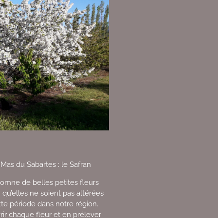
 Mas du Sabartes : le Safran
omne de belles petites fleurs
 qu’elles ne soient pas altérées
tte période dans notre région.
vrir chaque fleur et en prélever