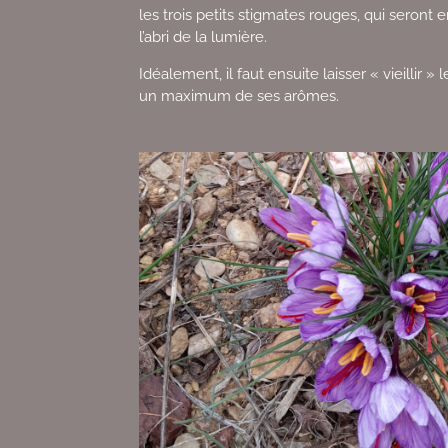
les trois petits stigmates rouges, qui seront
l’abri de la lumière.
Idéalement, il faut ensuite laisser « vieillir »
un maximum de ses arômes.